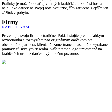
Pralinky je možné dodať aj v malých krabičkách, ktoré si hostia
nájdu ako darček na svojej hotelovej izbe, čím zaručene zlepšíte ich
zážitok z pobytu.
Firmy
NAPÍŠTE NÁM
Prezentujte svoju firmu netradične. Pokiaľ stojíte pred neľahkým
rozhodnutím a rozmýšľate nad originálnym darčekom pre
obchodného partnera, klienta, či zamestnanca, naše ručne vyrábané
pralinky sú skvelým riešením. Vaše firemné logo umiestnené na
krabičkách urobí z darčeka výnimočnú pozornosť.