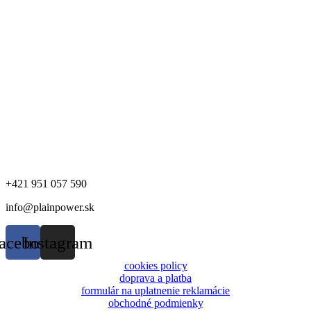
+421 951 057 590
info@plainpower.sk
acebook
Instagram
cookies policy
doprava a platba
formulár na uplatnenie reklamácie
obchodné podmienky