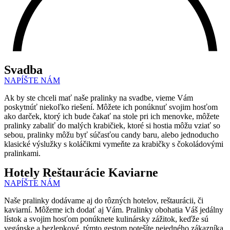
Svadba
NAPÍŠTE NÁM
Ak by ste chceli mať naše pralinky na svadbe, vieme Vám
poskytnúť niekoľko riešení. Môžete ich ponúknuť svojim hosťom
ako darček, ktorý ich bude čakať na stole pri ich menovke, môžete
pralinky zabaliť do malých krabičiek, ktoré si hostia môžu vziať so
sebou, pralinky môžu byť súčasťou candy baru, alebo jednoducho
klasické výslužky s koláčikmi vymeňte za krabičky s čokoládovými
pralinkami.
Hotely Reštaurácie Kaviarne
NAPÍŠTE NÁM
Naše pralinky dodávame aj do rôzných hotelov, reštaurácii, či
kaviarní. Môžeme ich dodať aj Vám. Pralinky obohatia Váš jedálny
lístok a svojim hosťom ponúknete kulinársky zážitok, keďže sú
vegánske a bezlepkové, týmto gestom potešíte nejedného zákazníka.