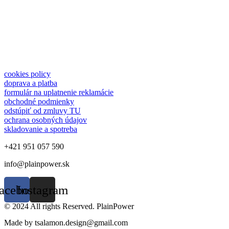
cookies policy
doprava a platba
formulár na uplatnenie reklamácie
obchodné podmienky
odstúpiť od zmluvy TU
ochrana osobných údajov
skladovanie a spotreba
+421 951 057 590
info@plainpower.sk
acebook
Instagram
© 2024 All rights Reserved. PlainPower
Made by tsalamon.design@gmail.com