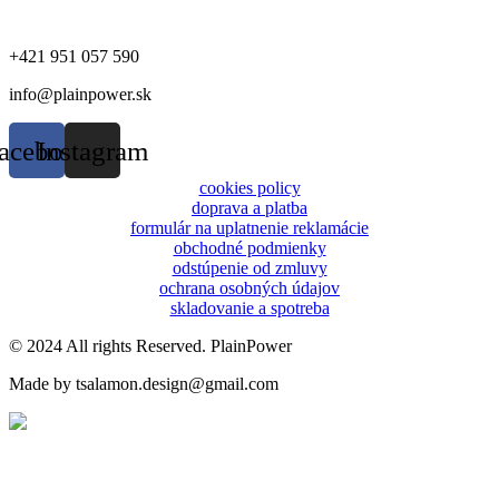
+421 951 057 590
info@plainpower.sk
acebook
Instagram
cookies policy
doprava a platba
formulár na uplatnenie reklamácie
obchodné podmienky
odstúpenie od zmluvy
ochrana osobných údajov
skladovanie a spotreba
© 2024 All rights Reserved. PlainPower
Made by tsalamon.design@gmail.com