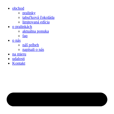
obchod
pralinky
tabuľková čokoláda
limitovaná edícia
o pralinkách
aktuálna ponuka
faq
o nás
náš príbeh
napísali o nás
na mieru
udalosti
Kontakt