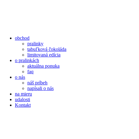
obchod
pralinky
tabuľková čokoláda
limitovaná edícia
o pralinkách
aktuálna ponuka
faq
o nás
náš príbeh
napísali o nás
na mieru
udalosti
Kontakt