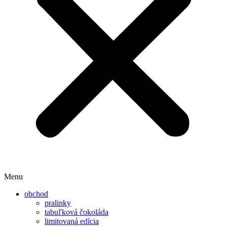
Menu
obchod
pralinky
tabuľková čokoláda
limitovaná edícia