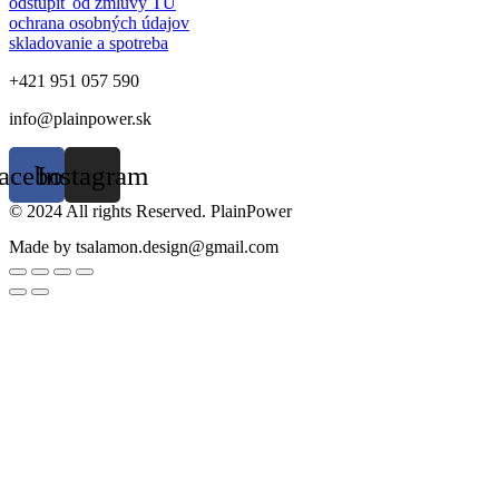
odstúpiť od zmluvy TU
ochrana osobných údajov
skladovanie a spotreba
+421 951 057 590
info@plainpower.sk
acebook
Instagram
© 2024 All rights Reserved. PlainPower
Made by tsalamon.design@gmail.com