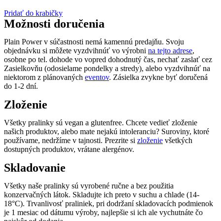
Pridať do krabičky
Možnosti doručenia
Plain Power v súčastnosti nemá kamennú predajňu. Svoju
objednávku si môžete vyzdvihnúť vo výrobni
na tejto adrese
,
osobne po tel. dohode vo vopred dohodnutý čas, nechať zaslať cez
Zasielkovňu (odosielame pondelky a stredy), alebo vyzdvihnúť na
niektorom z plánovaných
eventov
. Zásielka zvykne byť doručená
do 1-2 dní.
Zloženie
Všetky pralinky sú vegan a glutenfree. Chcete vedieť zloženie
našich produktov, alebo mate nejakú intoleranciu? Suroviny, ktoré
používame, nedržíme v tajnosti. Prezrite si
zloženie
všetkých
dostupných produktov, vrátane alergénov.
Skladovanie
Všetky naše pralinky sú vyrobené ručne a bez použitia
konzervačných látok. Skladujte ich preto v suchu a chlade (14-
18°C). Trvanlivosť praliniek, pri dodržaní skladovacích podmienok
je 1 mesiac od dátumu výroby, najlepšie si ich ale vychutnáte čo