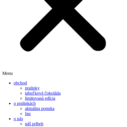
Menu
obchod
pralinky
tabuľková čokoláda
limitovaná edícia
o pralinkách
aktuálna ponuka
faq
o nás
náš príbeh