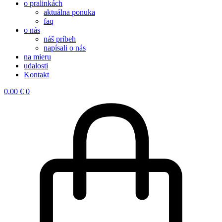
o pralinkách
aktuálna ponuka
faq
o nás
náš príbeh
napísali o nás
na mieru
udalosti
Kontakt
0,00
€
0