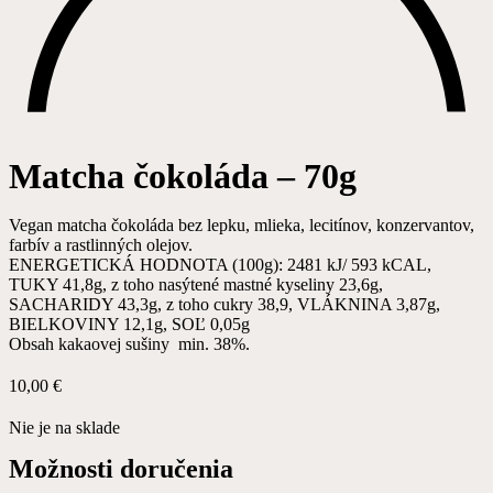
Matcha čokoláda – 70g
Vegan matcha čokoláda bez lepku, mlieka, lecitínov, konzervantov,
farbív a rastlinných olejov.
ENERGETICKÁ HODNOTA (100g): 2481 kJ/ 593 kCAL,
TUKY 41,8g, z toho nasýtené mastné kyseliny 23,6g,
SACHARIDY 43,3g, z toho cukry 38,9, VLÁKNINA 3,87g,
BIELKOVINY 12,1g, SOĽ 0,05g
Obsah kakaovej sušiny min. 38%.
10,00
€
Nie je na sklade
Možnosti doručenia