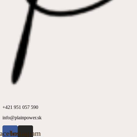
+421 951 057 590
info@plainpower.sk
acebook
Instagram